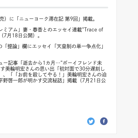
発売）に「ニューヨーク滞在記 第9回」掲載。
アム」妻・春香とのエッセイ連載“Trace of
（7月18日公開）。
）の「提論」欄にエッセイ「天皇制の単一争点化」
ュー記事「逝去から1カ月…“ボーイフレンド未
かす美輪明宏さんの思い出「初対面で30分遅刻し
」、「「お前を殺してやる！」美輪明宏さんの迫
平野啓一郎が明かす交流秘話」掲載（7月21日公