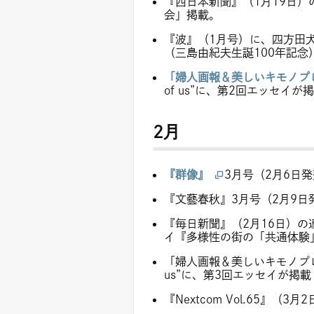
『西日本新聞』（1月19日
会」掲載。
『波』（1月号）に、四方田
（三島由紀夫生誕100年記念
「婦人画報＆美しいキモノプ
of us”に、第2回エッセイが
2月
『群像』
3月号（2月6日
『文藝春秋』3月号（2月9
『毎日新聞』（2月16日）の
イ『多様性の街の「共通体験
「婦人画報＆美しいキモノプレミ
us”に、第3回エッセイが掲載
『Nextcom Vol.65』