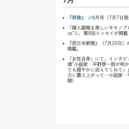
『群像』
8月号（7月7日
「婦人画報＆美しいキモノプレミ
us”に、第8回エッセイが掲載
『西日本新聞』（7月20日
掲載。
「女性自身」にて、インタビ
満”小説家・平野啓一郎が明
ても穏やかに迎えてくれて」
力に震え上がって…小説家・
開）