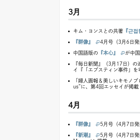
3月
キム・ヨンスとの共著
『근접
『群像』
4月号（3月6日
中国語版の
『本心』
が中国
『毎日新聞』（3月17日）の
イ『「エプスティン事件」を
「婦人画報＆美しいキモノプレミ
us”に、第4回エッセイが掲載
4月
『群像』
5月号（4月7日
『新潮』
5月号（4月7日発売