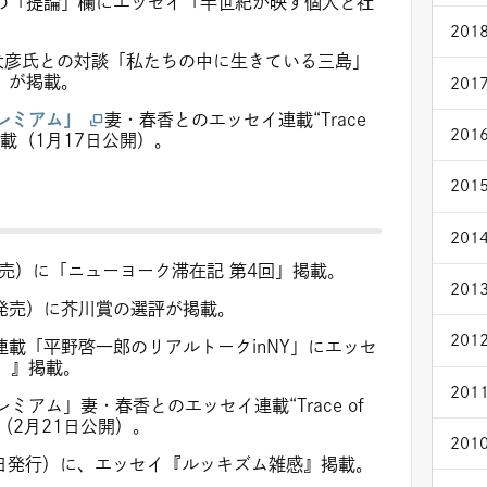
）の「提論」欄にエッセイ「半世紀が映す個人と社
2018
犬彦氏との対談「私たちの中に生きている三島」
）が掲載。
2017
レミアム」
妻・春香とのエッセイ連載“Trace
2016
掲載（1月17日公開）。
2015
2014
発売）に「ニューヨーク滞在記 第4回」掲載。
2013
日発売）に芥川賞の選評が掲載。
2012
連載「平野啓一郎のリアルトークinNY」にエッセ
」』掲載。
2011
アム」妻・春香とのエッセイ連載“Trace of
（2月21日公開）。
2010
（3月2日発行）に、エッセイ『ルッキズム雑感』掲載。