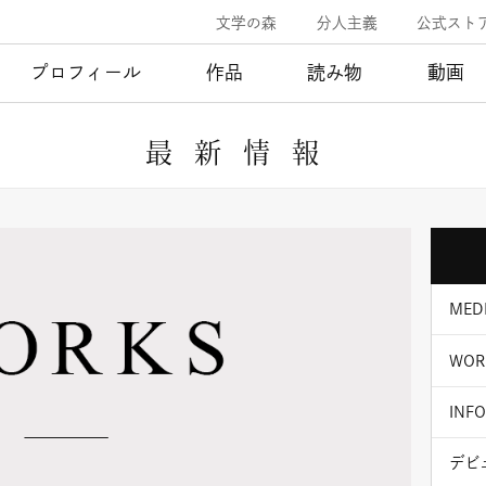
文学の森
分人主義
公式スト
プロフィール
作品
読み物
動画
最新情報
MED
WOR
INF
デビ