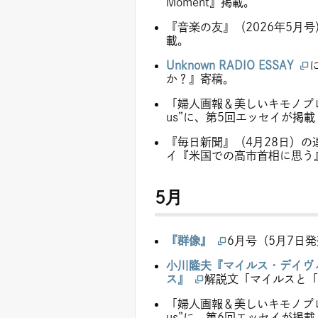
Moment』掲載。
『音楽の友』（2026年5月
載。
Unknown RADIO ESSAY
か？』寄稿。
「婦人画報＆美しいキモノプレミ
us”に、第5回エッセイが掲載
『毎日新聞』（4月28日）の
イ『米国での高市首相に思う
5月
『群像』
6月号（5月7日
小川隆夫『マイルス・デイヴ
ス』
解説文「マイルスと「
「婦人画報＆美しいキモノプレミ
us”に、第6回エッセイが掲載