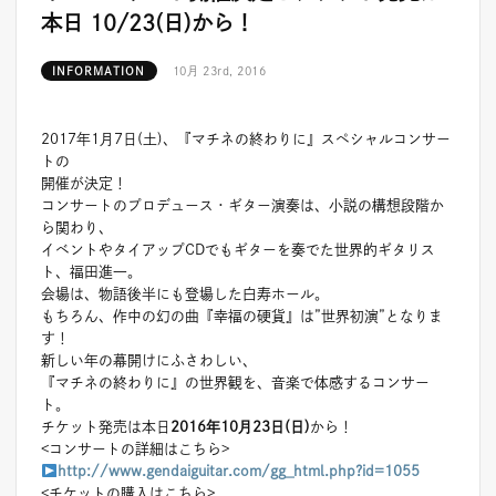
本日 10/23(日)から！
INFORMATION
10月 23rd, 2016
2017年1月7日(土)、『マチネの終わりに』スペシャルコンサー
トの
開催が決定！
コンサートのプロデュース・ギター演奏は、小説の構想段階か
ら関わり、
イベントやタイアップCDでもギターを奏でた世界的ギタリス
ト、福田進一。
会場は、物語後半にも登場した白寿ホール。
もちろん、作中の幻の曲『幸福の硬貨』は”世界初演”となりま
す！
新しい年の幕開けにふさわしい、
『マチネの終わりに』の世界観を、音楽で体感するコンサー
ト。
チケット発売は本日
2016年10月23日(日)
から！
<コンサートの詳細はこちら>
http://www.gendaiguitar.com/gg_html.php?id=1055
<チケットの購入はこちら>