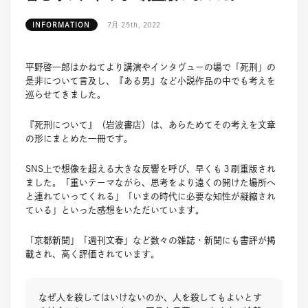
INFORMATION
7月 25th, 2022
平野啓一郎はかねてより講演やインタヴューの場で「死刑」の
是非について言及し、『ある男』など小説作品の中でも考えを
巡らせてきました。
『死刑について』（岩波書店）は、あらためてその考えを文章
の形にまとめた一冊です。
SNS上で想像を超える大きな反響を呼び、早くも３刷重版され
ました。「重いテーマながら、思考をより遠くの開けた場所へ
と連れていってくれる」「いまの時代に必要な知性が凝縮され
ている」といった感想をいただいています。
「京都新聞」「週刊文春」など数々の雑誌・新聞にも書評が掲
載され、高く評価されています。
なぜ人を殺してはいけないのか、人を殺してもよいとす